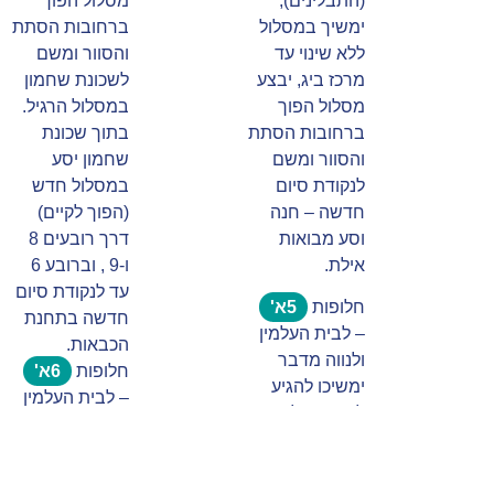
(התבלינים),
מסלול הפוך
ימשיך במסלול
ברחובות הסתת
ללא שינוי עד
והסוור ומשם
מרכז ביג, יבצע
לשכונת שחמון
מסלול הפוך
במסלול הרגיל.
ברחובות הסתת
בתוך שכונת
והסוור ומשם
שחמון יסע
לנקודת סיום
במסלול חדש
חדשה – חנה
(הפוך לקיים)
וסע מבואות
דרך רובעים 8
אילת.
ו-9 , וברובע 6
עד לנקודת סיום
חלופות
5א'
חדשה בתחנת
– לבית העלמין
הכבאות.
ולנווה מדבר
חלופות
6א'
ימשיכו להגיע
– לבית העלמין
ליעדים אלה
ולנווה מדבר
במסלול הקו
ימשיכו להגיע
החדש.
ליעדים אלה