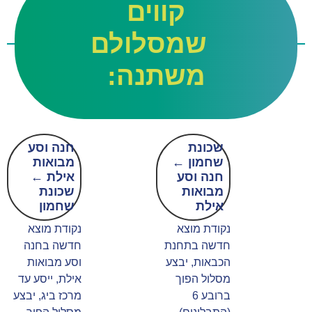
קווים
שמסלולם
משתנה:
שכונת
חנה וסע
שחמון ←
מבואות
חנה וסע
אילת ←
מבואות
שכונת
אילת
שחמון
נקודת מוצא
נקודת מוצא
חדשה בתחנת
חדשה בחנה
הכבאות, יבצע
וסע מבואות
מסלול הפוך
אילת, ייסע עד
ברובע 6
מרכז ביג, יבצע